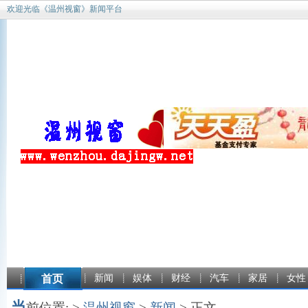
欢迎光临《温州视窗》新闻平台
首页
新闻
娱体
财经
汽车
家居
女性
当
前位置: >
温州视窗
>
新闻
> 正文