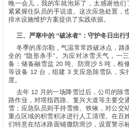
晚一会儿，我的车就泡坏了，太感谢他们了
紧紧握住队员的手说道。这次应急处置，
排水设施维护方案提供了实践依据。
三、严寒中的 “破冰者”：守护冬日出行
冬季的库尔勒，气温常常跌破冰点，路
全的 “隐形杀手”。为应对冰雪天气，一
备：储备融雪盐 20 吨、防滑沙 5 吨，
等设备 12 台，组建 3 支应急除雪队，实行
度。
去年 12 月的一场降雪过后，公司的除雪
路作业，对塔指西路、复兴大道等主要交
雪；应急队员则手持雪推、铁锹，对公交
重点区域的积雪积冰进行人工清理。在百
们特意在结冰路面铺撒防滑沙，设置警示