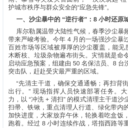
护城市秩序与群众安全的“应急先锋”。
一、沙尘暴中的 “逆行者”：8 小时还原
库尔勒属温带大陆性气候，春季沙尘暴
带来严峻考验。今年 4 月的一场强沙尘暴
百姓市场等区域被厚厚的沙尘覆盖，能见度不
木断枝、垃圾杂物遍布街头。灾情就是命
启动应急预案，组建由 50 名保洁员、8 
突击队，赶赴受灾最严重的区域。
“先清主干道，确保交通通畅；再扫背
出行。” 现场指挥人员快速部署任务。
力，以 “冲洗 + 清扫” 的模式清理主干道
扫帚、铁锹，重点清理人行道、绿化带内
加快进度，大家放弃午休，轮换着吃盒饭
跑着。经过 8 小时连续作战，塔指西路等