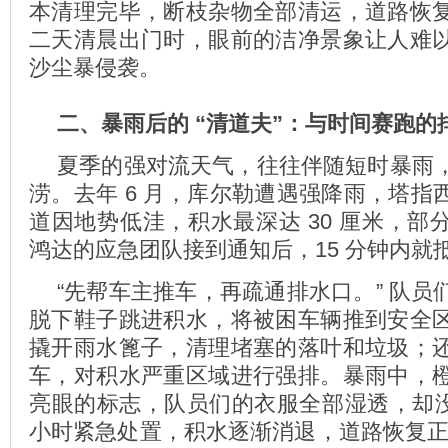
本清理完毕，断枝杂物全部清运，道路恢
二天清晨出门时，眼前的洁净景象让人难
沙尘暴侵袭。
二、暴雨后的 “清道夫”：与时间赛跑的
夏季的强对流天气，往往伴随短时暴雨
涝。去年 6 月，库尔勒遭遇强降雨，塔指
道因地势低洼，积水最深达 30 厘米，部
鸿达的应急团队接到通知后，15 分钟内就
“先帮车主推车，再疏通排水口。” 队员
脱下鞋子跳进积水，将被困车辆推到安全
撬开雨水篦子，清理堵塞的落叶和垃圾；
车，对积水严重区域进行强排。暴雨中，
亮眼的标志，队员们的衣服全部湿透，却没
小时紧急处置，积水逐渐消退，道路恢复正