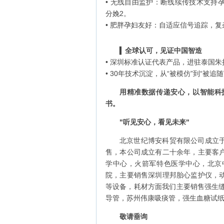
• ‌无线自由监护‌：断线续传技术
分娩‌2。
• ‌肥胖孕妇友好‌：自适应信号追踪，
‌▍
全球认可，见证中国智造‌
• 深圳标准认证代表产品，进驻泰国朱
• 30年技术沉淀，从“被模仿”到“被追
用精准数据传递安心，以智能科
书。
"
听见安心，看见未来
"
北京世纪博安科贸有限公司成立于
售，本公司成立有二十余年，主要客
学中心，火箭军特色医学中心，北京
院，主要销售深圳理邦胎心监护仪，
等设备，耗材方面我们主要销售强生缝
导管，苏州伟康吸痰管，强生血糖试
敬请垂询