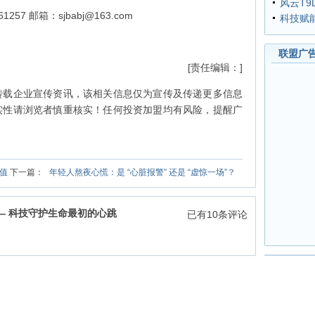
风云T9
61257 邮箱：sjbabj@163.com
科技赋
联盟广
[责任编辑：]
转载企业宣传资讯，该相关信息仅为宣传及传递更多信息
实性请浏览者慎重核实！任何投资加盟均有风险，提醒广
值
下一篇：
年轻人熬夜心慌：是 “心脏报警” 还是 “虚惊一场”？
—— 科技守护生命最初的心跳
已有
10
条评论