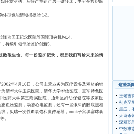
支持孕妇任意活动，从待产室到产房一键转床，争分夺秒护航
复杂体型也能清晰捕捉胎心‌2。
拉隆功国王纪念医院等国际顶尖机构‌14。
随”，持续引领母胎监护创新‌5。
技致敬生命。每一份监护记录，都是我们写给未来的情
2002年4月16日，公司主营业务为医疗设备及耗材的销
这些新闻
户为清华大学玉泉医院，清华大学华信医院，空军特色医
王老吉
中医药大学第三附属医院，通州区妇幼保健院等多家医
别克至境
动态血压监测，动态心电监测，还有一些眼科的眼底照相
癌症，
线，贝瑞一次性血氧饱和度传感器，cook子宫填塞球囊
天诗杀
纸等。
深耕职
中数求