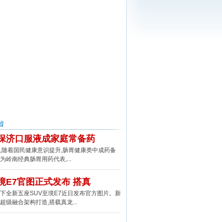
保济口服液成家庭常备药
随着国民健康意识提升,肠胃健康类中成药备
为岭南经典肠胃用药代表,...
境E7官图正式发布 搭真
全新五座SUV至境E7近日发布官方图片。新
超级融合架构打造,搭载真龙...