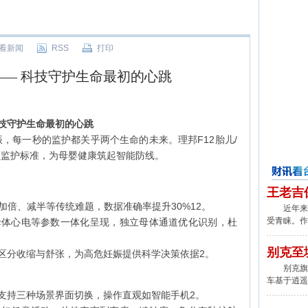
看新闻
RSS
打印
 —— 科技守护生命最初的心跳
技守护生命最初的心跳
，每一秒的监护都关乎两个生命的未来。理邦F12胎儿/
程监护标准，为母婴健康筑起智能防线。
财讯看台
王老吉
、加倍、减半等传统难题，数据准确率提升30%‌12。
近年来,
受青睐。作
压、母体心电等参数一体化呈现，独立母体通道优化识别，杜
别克至
动，区分收缩与舒张，为高危妊娠提供科学决策依据‌2。
别克旗下
车基于逍遥
感屏，支持三种场景界面切换，操作直观如智能手机‌2。