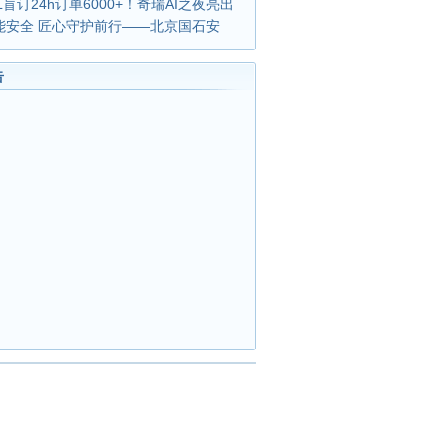
L盲订24h订单6000+！奇瑞AI之夜亮出
能安全 匠心守护前行——北京国石安
告