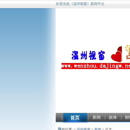
欢迎光临《温州视窗》新闻平台
首页
新闻
娱体
财
当
前位置: >
温州视窗
>
新闻
> 正文