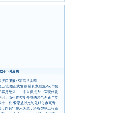
24小时最热
保济口服液成家庭常备药
E7官图正式发布 搭真龙插混Pro与预
不再是绝症——来自保抵力中医现代化
菌剂：微生物控制领域的绿色创新与专
教十二载 爱思益以定制化服务点亮青
索：以数字技术为笔，绘就智慧工程新