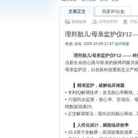
文章正文
我要评论(
1
)
复制链接
分享到空间
手机
理邦胎儿/母亲监护仪F12
来源: 未知 2025-10-09 17:47
温州视窗
理邦胎儿
/
母亲监护仪
F12 ——
科
当新生命的心跳与母亲的脉搏同频共振
母亲监护仪，以创新科技重新定义产
‌▍
精准监护，破解临床难题
• ‌专利IQ解调技术‌：攻克胎心率断线
• ‌六项同步监测‌：胎心率、宫缩
绝数据混淆‌23。
• ‌正交解调算法‌：双向识别胎心搏
‌▍
人性化设计，赋能临床效率
• ‌15.6英寸全触屏‌：高清玻璃质