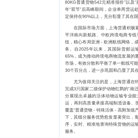
80KG普通货物542元精准报价”以及
年“双节”后高峰期间，企业单周货运
定保持在90%以上，充分彰显了其在
在国际市场方面，上海货通积极紧
平洋南向新航路、中欧跨境电商专线
纽，精心布局亚洲 - 欧洲航线网络，
务。自2025年以来，其国际货邮运
65%，成为推动跨境电商物流发展的
市场，有效分散和平衡了单一航线可能
30个百分点，进一步巩固和凸显了其
尤为值得关注的是，上海货通在
完成3只国家二级保护动物红鹮的“南
分展现出卓越的活体动物运输专业能
运，再到高质量承接高端制造设备、医
覆盖“普通货物 - 特殊活体 - 高附
下，其细分服务优势愈发显著突出，客户
序，实时、精准地查询特殊货物的运
服务。