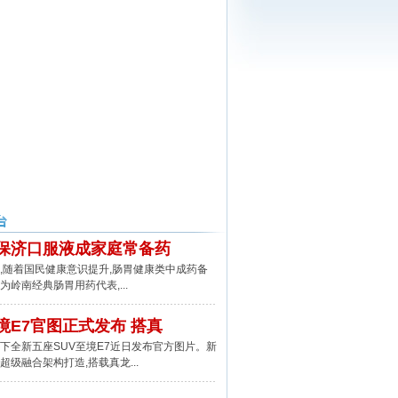
保济口服液成家庭常备药
随着国民健康意识提升,肠胃健康类中成药备
为岭南经典肠胃用药代表,...
境E7官图正式发布 搭真
全新五座SUV至境E7近日发布官方图片。新
超级融合架构打造,搭载真龙...