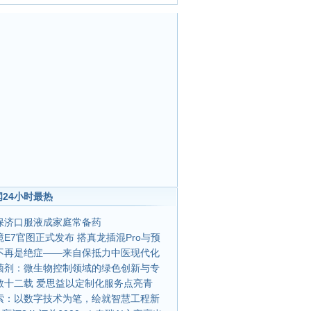
24小时最热
保济口服液成家庭常备药
E7官图正式发布 搭真龙插混Pro与预
不再是绝症——来自保抵力中医现代化
菌剂：微生物控制领域的绿色创新与专
教十二载 爱思益以定制化服务点亮青
索：以数字技术为笔，绘就智慧工程新