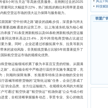
风云T9
“跨省8小时当天达”等高效优质服务。在刚刚过去的2025
科技赋
处理量同比大幅提升22%，热门航线的舱位利用率更是稳
国内航空货运市场的强大运力保障与服务能力。
联盟广
跟国家“空中丝绸之路”建设的战略步伐，深度参与跨太
等重要战略通道的运营工作。以上海浦东机场为核心枢
成功承接了81条亚洲新航线以及66条欧洲新航线的货运服
输量同比增长高达23.4%，其中跨境电商货物占比超过
重要力量。同时，企业还通过积极拓展中东、拉美等新兴
带来的波动风险，非美航线货量占比较5年前显著提升了
在国际航空货运市场的规模化优势。
特殊货物运输领域积累了极为丰富且宝贵的经验。从圆满
迁之旅”，在运输全程中严格进行温控并实施专属监管，充
力；到顺利保障海豚、长颈鹿等特殊活体动物的安全转
疗器械等精密货物的“定制化运输”任务，企业已形成了
加值产品”的全品类、全方位运输能力。在规模化布局的大框架
可通过“航空快递”“航空快运”“机场快递”公众号或小程
输进度，全程清晰掌握服务动态，享受专业、安心的物流