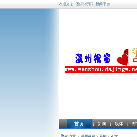
欢迎光临《温州视窗》新闻平台
首页
新闻
娱体
财
当
前位置: >
温州视窗
>
新闻
> 正文