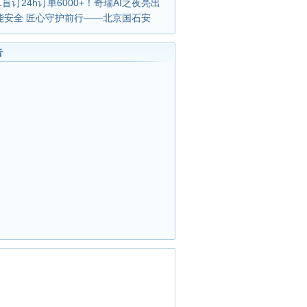
L盲订24h订单6000+！奇瑞AI之夜亮出
能安全 匠心守护前行——北京国石安
告