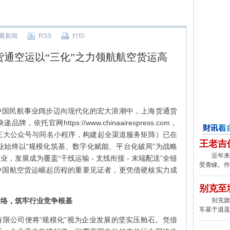
看新闻
RSS
打印
货通空运以“三化”之力领航航空货运高
中国民航事业阔步迈向现代化的宏大浪潮中，上海货通货
官网https://www.chinaairexpress.com，
递”三大公众号与同名小程序，构建起全渠道服务矩阵）已在
财讯看台
王老吉
企业始终以“规模化筑基、数字化赋能、平台化破局”为战略
近年来,
发展成为覆盖“干线运输 - 支线衔接 - 末端配送”全链
受青睐。作
中国航空货运崛起历程的重要见证者，更凭借硬核实力成
别克至
网络，筑牢行业竞争根基
别克旗下
车基于逍遥
限公司便将“规模化”视为企业发展的坚实压舱石。凭借