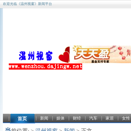
欢迎光临《温州视窗》新闻平台
首页
新闻
娱体
财经
汽车
家居
女性
当
前位置: >
温州视窗
>
新闻
> 正文