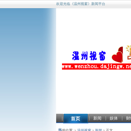
欢迎光临《温州视窗》新闻平台
首页
新闻
娱体
财
当
前位置: >
温州视窗
>
新闻
> 正文