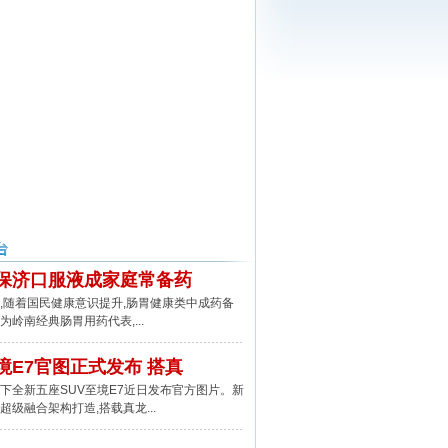
保济口服液成家庭常备药
随着国民健康意识提升,肠胃健康类中成药备
为岭南经典肠胃用药代表,...
境E7官图正式发布 搭真
全新五座SUV至境E7近日发布官方图片。新
超级融合架构打造,搭载真龙...