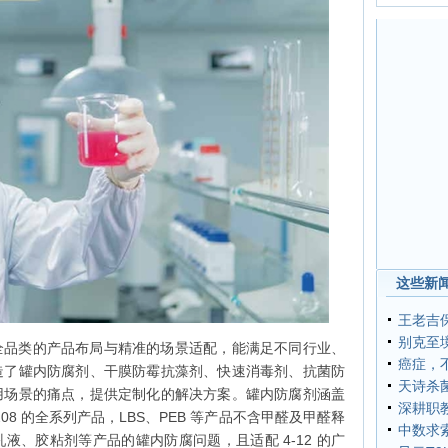
这些新闻
王老吉
别克至境
全品类的产品布局与精准的场景适配，能满足不同行业、
癌症，
造了罐内防腐剂、干膜防霉抗藻剂、快速消毒剂、抗菌防
天诗杀
用场景的痛点，提供定制化的解决方案。罐内防腐剂涵盖
深耕职
08 的全系列产品，LBS、PEB 等产品不含甲醛及甲醛释
中数求
液、胶粘剂等产品的罐内防腐问题，且适配 4-12 的广