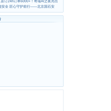
L盲订24h订单6000+！奇瑞AI之夜亮出
能安全 匠心守护前行——北京国石安
告