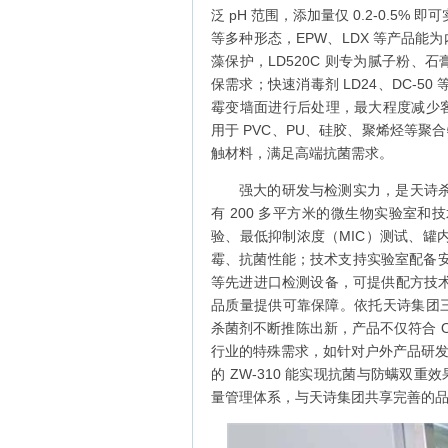
泛 pH 范围，添加量仅 0.2-0.
等多种形态，EPW、LDX 等产品能为
藻保护，LD520C 则专为腻子粉、
保需求；快速消毒剂 LD24、DC-
霉变墙面进行后处理，最大程度减少客户的
用于 PVC、PU、硅胶、聚烯烃等聚合
触材料，满足高端抗菌需求。
强大的研发与检测实力，是天诗
有 200 多平方米的微生物实验室
验、最低抑制浓度（MIC）测试、罐
霉、抗菌性能；技术支持实验室配备安
等先进进口检测设备，可提供配方技
品质量提供可靠保障。依托天诗集团三
杀菌剂不断推陈出新，产品不仅符合 Oek
行业的特殊需求，如针对户外产品研发的
的 ZW-310 能实现抗菌与防螨双重
量管理体系，与天诗集团共享完善的