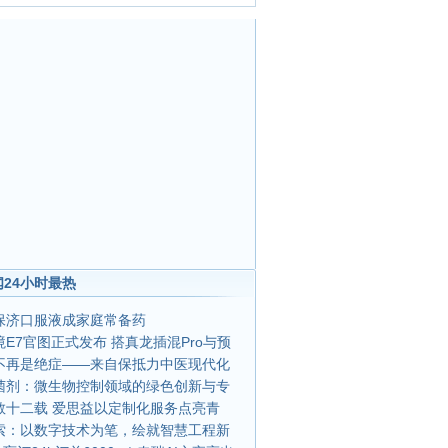
24小时最热
保济口服液成家庭常备药
E7官图正式发布 搭真龙插混Pro与预
不再是绝症——来自保抵力中医现代化
菌剂：微生物控制领域的绿色创新与专
教十二载 爱思益以定制化服务点亮青
索：以数字技术为笔，绘就智慧工程新