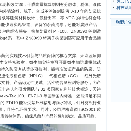
风云T9
5% 即可实现长效防腐；干膜防霉抗藻剂则有分散体、粉体、液体
科技赋
内外墙涂料、腻子、合成革涂饰剂提供 3-10 年的防霉抗
石膏板等建筑材料设计，低析出率、零 VOC 的特性符合环
联盟广
50 等能快速实现管道、设备的杀菌消毒，还能对腐败产品、
经济损失；抗菌防霉剂 PT-108、ZN80/90 等则适
物体系，其中 ZN80/90 锌离子抗菌剂还可应用于食品接
杀菌剂实现技术创新与品质保障的核心支撑。天诗蓝盾拥
和技术支持实验室，微生物实验室可开展微生物防腐挑战试
内持久防腐测试等多项检测，能精准验证产品的防腐、防
捷伦液相色谱（HPLC）、气相色谱（GC）、红外光谱
术支持、产品稳定性测试、活性物含量检测等服务，为产
十余人的研发团队与 32 项国家专利的技术积淀，天诗
o-Tex 100、EN71-9 等国际国内标准，还能满足不同
 PT410 能经受紫外线辐射与雨水冲刷，针对纺织行业
效果，且符合环保要求。同时，公司严格遵循 ISO9001 质
品质管控体系，确保杀菌剂产品的性能稳定、品质可靠。