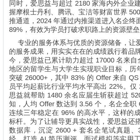
同时，爱思益与超过 2180 家海内外企
握摩根士丹利、腾讯、宝洁等财富世界 50
推通道，2024 年通过内推渠道进入名企
89%，有效为学员打破求职路上的资源壁
专业的服务体系与优质的资源储备，让
的服务成果，用实实在在的成绩践行着品
今，爱思益已累计助力超过 17000 名来自全
地区的留学生与大学生实现职业目标，历年累计
突破 26000+，其中 83% 的 Offer 来自 Q
员平均起薪比行业平均水平高出 22%。仅 2
思益就帮助 1480 余名应届生斩获超过 52
知，人均 Offer 数达到 3.56 个，名企全职 
连续三年稳定在 96% 的高水平，这样的
标杆。为了让辅导更具实战性，爱思益还
数据库，沉淀 2600 + 套名企笔试真题、3
经，打造 AI 简历测评、面试模拟等实用