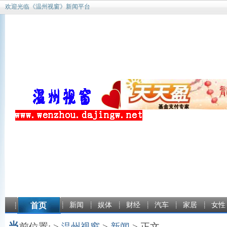
欢迎光临《温州视窗》新闻平台
首页
新闻
娱体
财经
汽车
家居
女性
当
前位置: >
温州视窗
>
新闻
> 正文