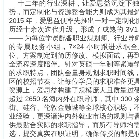
十二年的行业深耕，让爱思益沉淀下
势，而定制化与资源整合能力则成为其最
2015 年，爱思益便率先推出一对一定制化服务
历经十余次迭代升级，形成了成熟的 3V1
—— 为每位学员配备职业规划师、行业导
的专属服务小组，7×24 小时跟进求职
位、方案制定到简历修改、模拟面试，再
全流程深度陪伴。针对英硕一年制等紧凑
的求职特点，团队会量身规划求职时间线
区的校招节奏，让每位学员的求职准备更
资源上，爱思益构建了规模庞大且质量过
超过 2650 名海内外在职导师，其中 300
街、硅谷、伦敦金融城等全球核心职场，
业经验，更深谙海内外就业市场的规则与
供最贴合实际的求职指导，而所有导师均需通
选，提交真实在职证明，确保传授的都是职场